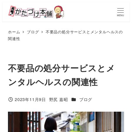
メ
イ
MENU
ン
コ
ホーム
ブログ
不要品の処分サービスとメンタルヘルスの
関連性
ン
テ
ン
ツ
不要品の処分サービスとメ
へ
ンタルヘルスの関連性
移
動
カテゴリー
2023年11月9日
野尻 嘉昭
ブログ
投稿日
著
者