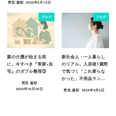
野尻 嘉昭
2026年2月12日
投稿日
ブログ
ブログ
親の介護が始まる前
新社会人・一人暮らし
に。今すべき『実家×自
のリアル。入居後1週間
宅』のダブル整理③
で気づく「これ要らな
かった」不用品ラン…
野尻 嘉昭
2025年10月26日
野尻 嘉昭
2026年4月2日
投稿日
投稿日