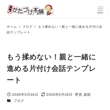
メ
イ
MENU
ン
コ
ホーム
ブログ
もう揉めない！親と一緒に進める片付け会
話テンプレート
ン
テ
ン
ツ
もう揉めない！親と一緒に
へ
進める片付け会話テンプレ
移
動
ート
2025年5月24日
2025年5月26日
野尻 嘉昭
投稿日
更新日
著
カテゴリー
ブログ
者