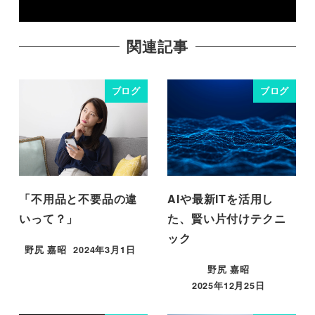
関連記事
ブログ
ブログ
「不用品と不要品の違
AIや最新ITを活用し
いって？」
た、賢い片付けテクニ
ック
野尻 嘉昭
2024年3月1日
投稿日
野尻 嘉昭
2025年12月25日
投稿日