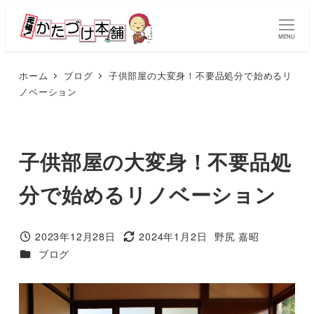
メ
イ
MENU
ン
コ
ホーム
ブログ
子供部屋の大変身！不要品処分で始めるリ
ノベーション
ン
テ
ン
ツ
子供部屋の大変身！不要品処
へ
分で始めるリノベーション
移
動
2023年12月28日
2024年1月2日
野尻 嘉昭
投稿日
更新日
著
カテゴリー
ブログ
者