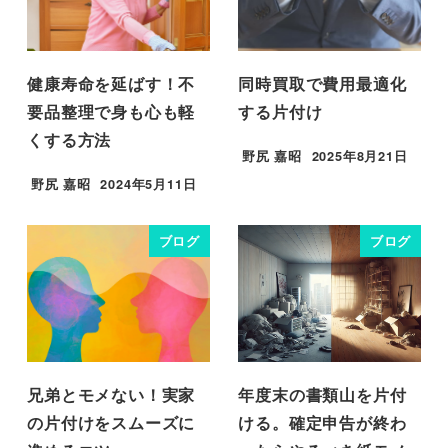
健康寿命を延ばす！不
同時買取で費用最適化
要品整理で身も心も軽
する片付け
くする方法
野尻 嘉昭
2025年8月21日
投稿日
野尻 嘉昭
2024年5月11日
投稿日
ブログ
ブログ
兄弟とモメない！実家
年度末の書類山を片付
の片付けをスムーズに
ける。確定申告が終わ