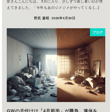
皆さんこんにちは。 5月に入り、少しずつ蒸し暑い日が増
えてきました。「今年もあのジメジメがやってくる […]
野尻 嘉昭
2026年4月30日
投稿日
ブログ
GWの片付けは「4月前半」が勝負。連休を