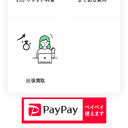
出張買取
さ
ら
に
詳
し