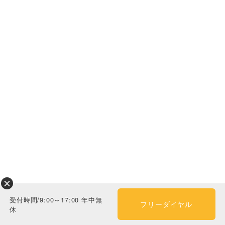
京成電鉄松戸線 みのり台駅
受付時間/9:00～17:00 年中無
フリーダイヤル
休