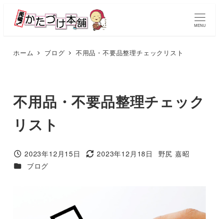
メ
イ
MENU
ン
コ
ホーム
ブログ
不用品・不要品整理チェックリスト
ン
テ
ン
不用品・不要品整理チェック
ツ
リスト
へ
移
動
2023年12月15日
2023年12月18日
野尻 嘉昭
投稿日
更新日
著
カテゴリー
ブログ
者