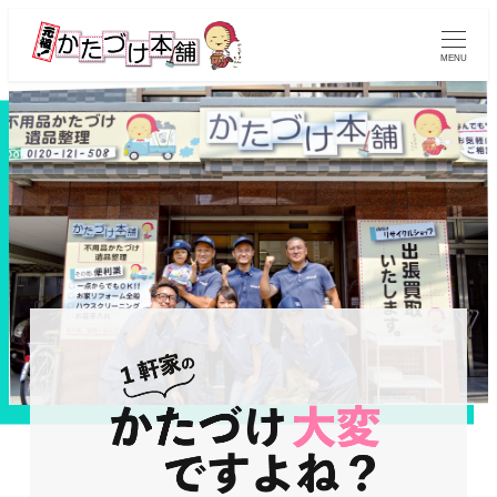
メ
イ
MENU
ン
コ
ン
テ
ン
ツ
へ
移
動