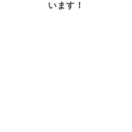
います！
京成電鉄松戸線 みのり台駅