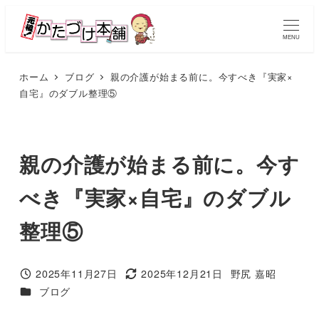
メ
イ
MENU
ン
コ
ホーム
ブログ
親の介護が始まる前に。今すべき『実家×
自宅』のダブル整理⑤
ン
テ
ン
ツ
親の介護が始まる前に。今す
へ
べき『実家×自宅』のダブル
移
動
整理⑤
2025年11月27日
2025年12月21日
野尻 嘉昭
投稿日
更新日
著
カテゴリー
ブログ
者