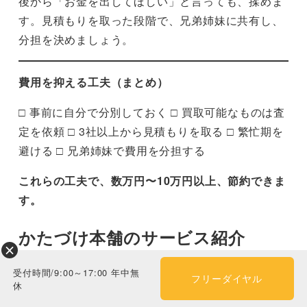
後から「お金を出してほしい」と言っても、揉めま
す。見積もりを取った段階で、兄弟姉妹に共有し、
分担を決めましょう。
費用を抑える工夫（まとめ）
□ 事前に自分で分別しておく □ 買取可能なものは査
定を依頼 □ 3社以上から見積もりを取る □ 繁忙期を
避ける □ 兄弟姉妹で費用を分担する
これらの工夫で、数万円〜10万円以上、節約できま
す。
かたづけ本舗のサービス紹介
受付時間/9:00～17:00 年中無
最後に、千葉・東京・埼玉・神奈川エリアで不用品
フリーダイヤル
休
回収・遺品整理を行っている「かたづけ本舗」のサ