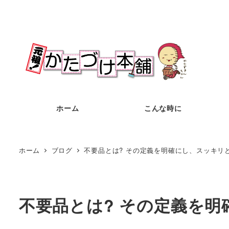
メ
イ
ン
コ
ン
テ
ン
ホーム
こんな時に
ツ
へ
移
ホーム
ブログ
不要品とは? その定義を明確にし、スッキリ
動
不要品とは? その定義を