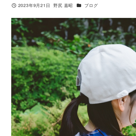
カテゴリー
2023年9月21日
野尻 嘉昭
ブログ
投稿日
著
者