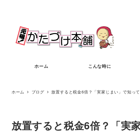
メ
イ
ン
コ
ン
テ
ン
ホーム
こんな時に
ツ
へ
移
ホーム
ブログ
放置すると税金6倍？「実家じまい」で知っ
動
放置すると税金6倍？「実