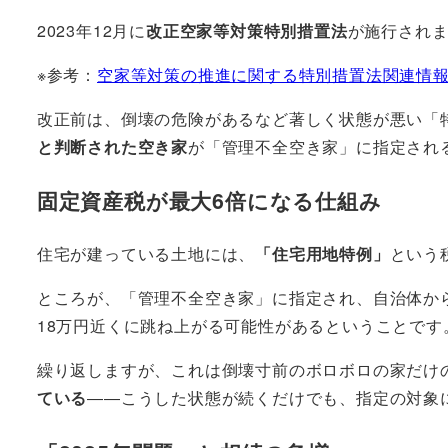
2023年12月に
改正空家等対策特別措置法
が施行され
※参考：
空家等対策の推進に関する特別措置法関連情
改正前は、倒壊の危険があるなど著しく状態が悪い「
と判断された空き家
が「管理不全空き家」に指定され
固定資産税が最大6倍になる仕組み
住宅が建っている土地には、
「住宅用地特例」
という
ところが、「管理不全空き家」に指定され、自治体か
18万円近くに跳ね上がる可能性があるということです
繰り返しますが、これは倒壊寸前のボロボロの家だけ
ている
――こうした状態が続くだけでも、指定の対象