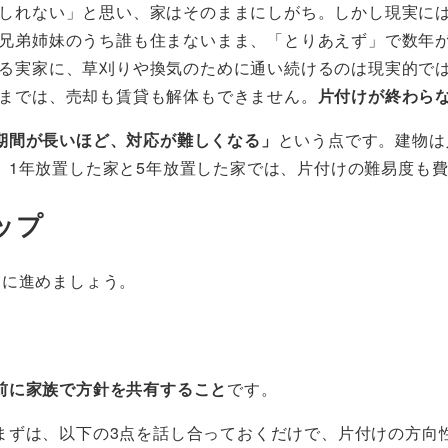
しれない」と思い、家はそのままにしがち。しかし現実に
兄弟姉妹のうち誰も住まないまま、「とりあえず」で数年
る実家に、草刈りや換気のために通い続けるのは現実的で
までは、売却も賃貸も解体もできません。
片付けが終わら
期間が長いほど、対応が難しくなる」
という点です。建物は
。1年放置した家と5年放置した家では、片付けの難易度も
ップ
実に進めましょう。
前に家族で方針を共有すること
です。
まずは、以下の3点を話し合っておくだけで、片付けの方向